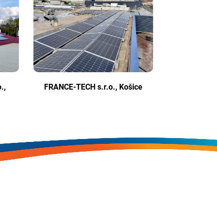
.,
FRANCE-TECH s.r.o., Košice