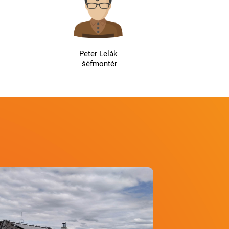
Peter Lelák
šéfmontér