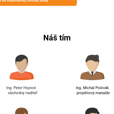
ž do maximálnej možnej výšky
Náš tím
Ing. Peter Hojnoš
Ing. Michal Pošivák
obchodný riaditeľ
projektový manažér