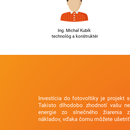
Ing. Michal Kubík
technológ a konštruktér
Investícia do fotovoltiky je projekt
Takisto dlhodobo zhodnotí vašu ne
energie zo slnečného žiarenia 
nákladov, vďaka čomu môžete ušetriť 