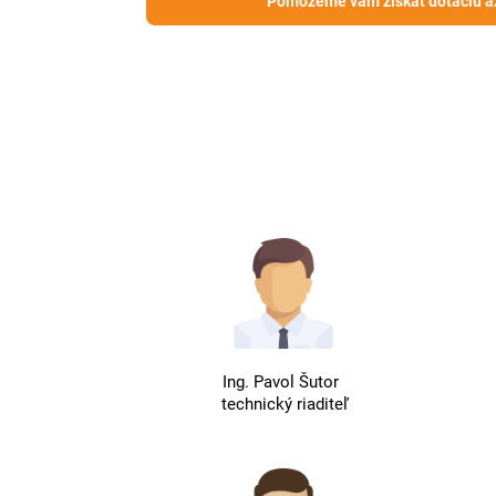
Pomôžeme vám získať dotáciu a
Ing. Pavol Šutor
technický riaditeľ