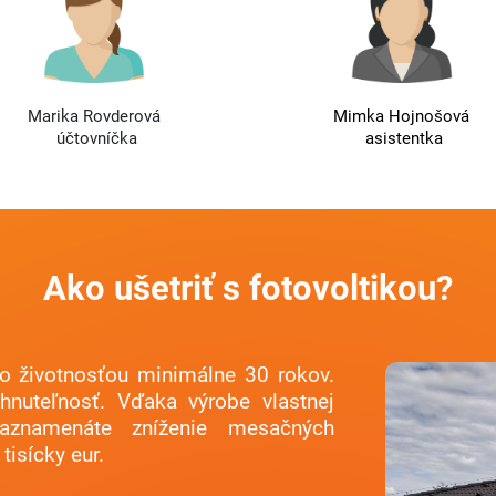
Marika Rovderová
Mimka Hojnošová
účtovníčka
asistentka
Ako ušetriť s fotovoltikou?
 so životnosťou minimálne 30 rokov.
hnuteľnosť. Vďaka výrobe vlastnej
zaznamenáte zníženie mesačných
tisícky eur.