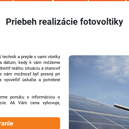
Priebeh realizácie fotovoltiky
 technik a prejde s vami všetky
a a dátum, kedy k vám môžeme
otiť reálnu situáciu a stanoviť
ne nám možnosť byť presný pri
a vysvetliť úskalia a potrebné
leme ponuku s informáciou o
zácie. Ak Vám cena vyhovuje,
ranie