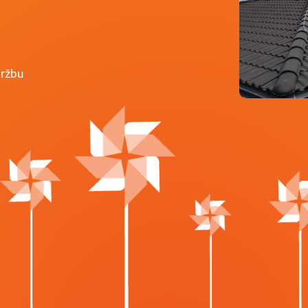
držbu