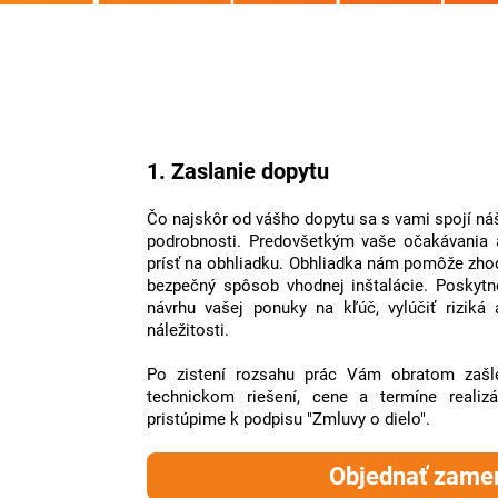
1. Zaslanie dopytu
Čo najskôr od vášho dopytu sa s vami spojí náš
podrobnosti. Predovšetkým vaše očakávani
prísť na obhliadku. Obhliadka nám pomôže zhodn
bezpečný spôsob vhodnej inštalácie. Poskyt
návrhu vašej ponuky na kľúč, vylúčiť riziká 
náležitosti.
Po zistení rozsahu prác Vám obratom zaš
technickom riešení, cene a termíne reali
pristúpime k podpisu "Zmluvy o dielo".
Objednať zame