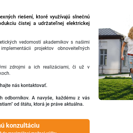
ných riešení, ktoré využívajú slnečnú
dukciu čistej a udržateľnej elektrickej
retických vedomostí akademikov s našimi
implementácii projektov obnoveiteľných
mi zdrojmi a ich realizáciami, či už v
koch.
hajte nás kontaktovať.
ch odborníkov. A navyše, každému z vás
am" od štátu, ktorá je práve aktuálna.
nú konzultáciu