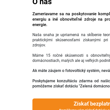
O nás
Zameriavame sa na poskytovanie komplex
energiu a iné obnoviteľné zdroje na pro
energie.
Naša snaha je upriamená na skĺbenie teo
praktickými skúsenosťami získanými pri 
zdrojov.
Máme 15 ročné skúsenosti s obnoviteľný
domácnostiach, malých ale aj veľkých podni
Ak máte záujem o fotovoltický systém, nevá
Poskytujeme konzultáciu zdarma od naši
pomôžeme získať dotáciu "Zelená domácnosti
Získať bezplat